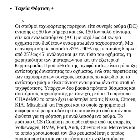
Ταχεία Φόρτιση
+
Οι σταθμοί ταχυφόρτισης παρέχουν είτε συνεχές ρεύμα (DC)
έντασης ως 50 kw σήμερα και εώς 150 kw πολύ σύντομα,
είτε και εναλλασσόμενο (AC) με ισχύ έως 44 kw για
οχήματα που διαθέτουν ενσωματωμένο ταχυφορτιστή. Μια
επαναφόρτιση σε ποσοστό 85% - 90% της μπαταρίας διαρκεί
από 25΄έως 45΄ ανάλογα και με τον τύπο του οχήματος, τη
χωρητικότητα των μπαταριών του και την εξωτερική
θερμοκρασία. Προϋπόθεση της ταχυφόρτισης είναι η ύπαρξη
αντίστοιχης δυνατότητας του οχήματος, ενώ στις περιπτώσεις
των ταχυφορτιστών συνεχούς ρεύματος το καλώδιο με το
αντίστοιχο βύσμα είναι πάντοτε ενσωματωμένα στο σταθμό
ταχυφόρτισης. Υπάρχουν δύο βασικά πρότυπα βύσματος και
συστήματος ταχυφόρτισης με συνεχές ρεύμα. Το πρότυπο
CHAdeMO το οποίο έχει υιοθετηθεί από τις Nissan, Citroen,
ΚΙΑ, Mitsubishi και Peugeot και το οποίο χρησιμοποιεί
διαφορετικό ρευματοδέκτη στο αυτοκίνητο από αυτόν που
διαθέτει για τη φόρτιση με εναλλασσόμενο ρεύμα. Το
πρότυπο CCS (Combo) που υιοθετήθηκε από τις εταιρείες
Volkswagen, BMW, Ford, Audi, Chevrolet και Mercedes και
το οποίο χρησιμοποιεί τον ίδιο ρευματοδέκτη ο οποίος
χρησιμοποιείται και για τη φόρτιση με εναλλασσόμενο