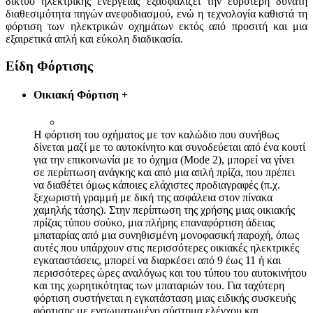
δίκτυο ηλεκτρικής ενέργειας εξασφαλίζει την ευρύτερη δυνατή
διαθεσιμότητα πηγών ανεφοδιασμού, ενώ η τεχνολογία καθιστά τη
φόρτιση των ηλεκτρικών οχημάτων εκτός από προσιτή και μια
εξαιρετικά απλή και εύκολη διαδικασία.
Είδη Φόρτισης
Οικιακή Φόρτιση
+
Η φόρτιση του οχήματος με τον καλώδιο που συνήθως
δίνεται μαζί με το αυτοκίνητο και συνοδεύεται από ένα κουτί
για την επικοινωνία με το όχημα (Μode 2), μπορεί να γίνει
σε περίπτωση ανάγκης και από μια απλή πρίζα, που πρέπει
να διαθέτει όμως κάποιες ελάχιστες προδιαγραφές (π.χ.
ξεχωριστή γραμμή με δική της ασφάλεια στον πίνακα
χαμηλής τάσης). Στην περίπτωση της χρήσης μιας οικιακής
πρίζας τύπου σούκο, μια πλήρης επαναφόρτιση άδειας
μπαταρίας από μια συνηθισμένη μονοφασική παροχή, όπως
αυτές που υπάρχουν στις περισσότερες οικιακές ηλεκτρικές
εγκαταστάσεις, μπορεί να διαρκέσει από 9 έως 11 ή και
περισσότερες ώρες αναλόγως και του τύπου του αυτοκινήτου
και της χωρητικότητας των μπαταριών του. Για ταχύτερη
φόρτιση συστήνεται η εγκατάσταση μιας ειδικής συσκευής
φόρτισης με ενσωματωμένο σύστημα ελέγχου και