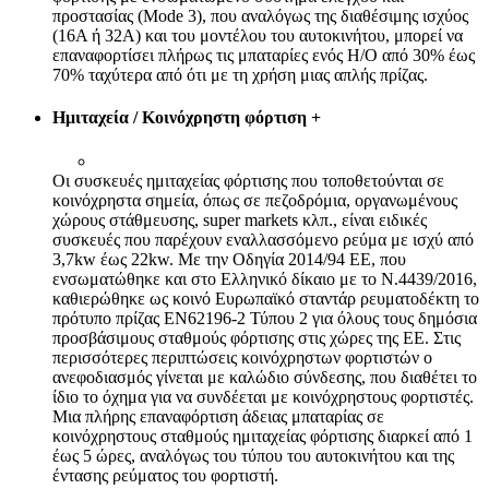
προστασίας (Μode 3), που αναλόγως της διαθέσιμης ισχύος
(16Α ή 32Α) και του μοντέλου του αυτοκινήτου, μπορεί να
επαναφορτίσει πλήρως τις μπαταρίες ενός Η/Ο από 30% έως
70% ταχύτερα από ότι με τη χρήση μιας απλής πρίζας.
Ημιταχεία / Κοινόχρηστη φόρτιση
+
Οι συσκευές ημιταχείας φόρτισης που τοποθετούνται σε
κοινόχρηστα σημεία, όπως σε πεζοδρόμια, οργανωμένους
χώρους στάθμευσης, super markets κλπ., είναι ειδικές
συσκευές που παρέχουν εναλλασσόμενο ρεύμα με ισχύ από
3,7kw έως 22kw. Με την Οδηγία 2014/94 ΕΕ, που
ενσωματώθηκε και στο Ελληνικό δίκαιο με το Ν.4439/2016,
καθιερώθηκε ως κοινό Ευρωπαϊκό σταντάρ ρευματοδέκτη το
πρότυπο πρίζας EN62196-2 Τύπου 2 για όλους τους δημόσια
προσβάσιμους σταθμούς φόρτισης στις χώρες της ΕΕ. Στις
περισσότερες περιπτώσεις κοινόχρηστων φορτιστών ο
ανεφοδιασμός γίνεται με καλώδιο σύνδεσης, που διαθέτει το
ίδιο το όχημα για να συνδέεται με κοινόχρηστους φορτιστές.
Μια πλήρης επαναφόρτιση άδειας μπαταρίας σε
κοινόχρηστους σταθμούς ημιταχείας φόρτισης διαρκεί από 1
έως 5 ώρες, αναλόγως του τύπου του αυτοκινήτου και της
έντασης ρεύματος του φορτιστή.