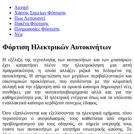
Αρχική
Χάρτης Σημείων Φόρτισης
Πως Λειτουργεί
Πακέτα Φόρτισης
Πληροφορίες Φόρτισης
Νέα
Φόρτιση Ηλεκτρικών Αυτοκινήτων
Η εξέλιξη της τεχνολογίας των αυτοκινήτων και των μπαταριών
έχει καταστήσει πλέον την ηλεκτροκίνηση μια απτή
πραγματικότητα, η οποία αλλάζει ριζικά τα δεδομένα της
αυτοκίνησης. Η αντιμετώπιση των μεγάλων περιβαλλοντικών και
οικονομικών προκλήσεων, που συνδέονται με την κλιματική
αλλαγή και την εξάρτηση από τα ορυκτά καύσιμα δημιουργεί νέες
συνθήκες για την αυτοκινητοβιομηχανία αλλά και για την
καθημερινότητα μας. Η ηλεκτρική ενέργεια όπως και τα υπόλοιπα
εναλλακτικά καύσιμα κερδίζουν συνεχώς έδαφος.
Όσο εξαπλώνονται και εξελίσσονται τα ηλεκτρικά οχήματα, τόσο
περισσότερο ο ανεφοδιασμός τους καθίσταται από σημείο
προβληματισμού για τους οδηγούς, σε σημείο υπεροχής τους
έναντι των αυτοκινήτων με κινητήρα εσωτερικής καύσης. Το