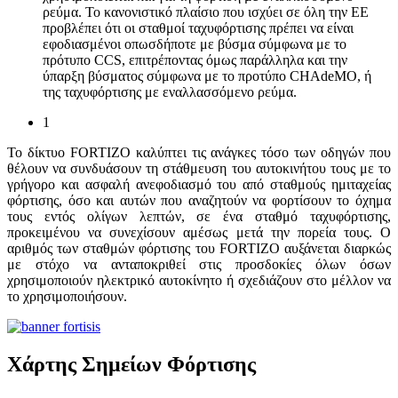
ρεύμα. Το κανονιστικό πλαίσιο που ισχύει σε όλη την ΕΕ
προβλέπει ότι οι σταθμοί ταχυφόρτισης πρέπει να είναι
εφοδιασμένοι οπωσδήποτε με βύσμα σύμφωνα με το
πρότυπο CCS, επιτρέποντας όμως παράλληλα και την
ύπαρξη βύσματος σύμφωνα με το προτύπο CHAdeMO, ή
της ταχυφόρτισης με εναλλασσόμενο ρεύμα.
1
To δίκτυο FORTIZO καλύπτει τις ανάγκες τόσο των οδηγών που
θέλουν να συνδυάσουν τη στάθμευση του αυτοκινήτου τους με το
γρήγορο και ασφαλή ανεφοδιασμό του από σταθμούς ημιταχείας
φόρτισης, όσο και αυτών που αναζητούν να φορτίσουν το όχημα
τους εντός ολίγων λεπτών, σε ένα σταθμό ταχυφόρτισης,
προκειμένου να συνεχίσουν αμέσως μετά την πορεία τους. Ο
αριθμός των σταθμών φόρτισης του FORTIZO αυξάνεται διαρκώς
με στόχο να ανταποκριθεί στις προσδοκίες όλων όσων
χρησιμοποιούν ηλεκτρικό αυτοκίνητο ή σχεδιάζουν στο μέλλον να
το χρησιμοποιήσουν.
Χάρτης Σημείων Φόρτισης