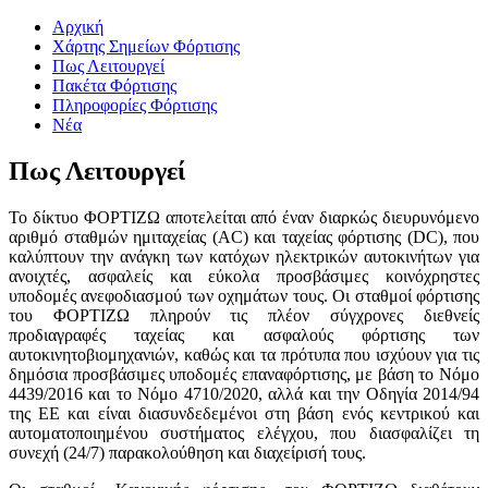
Αρχική
Χάρτης Σημείων Φόρτισης
Πως Λειτουργεί
Πακέτα Φόρτισης
Πληροφορίες Φόρτισης
Νέα
Πως Λειτουργεί
Το δίκτυο ΦΟΡΤΙΖΩ αποτελείται από έναν διαρκώς διευρυνόμενο
αριθμό σταθμών ημιταχείας (ΑC) και ταχείας φόρτισης (DC), που
καλύπτουν την ανάγκη των κατόχων ηλεκτρικών αυτοκινήτων για
ανοιχτές, ασφαλείς και εύκολα προσβάσιμες κοινόχρηστες
υποδομές ανεφοδιασμού των οχημάτων τους. Οι σταθμοί φόρτισης
του ΦΟΡΤΙΖΩ πληρούν τις πλέον σύγχρονες διεθνείς
προδιαγραφές ταχείας και ασφαλούς φόρτισης των
αυτοκινητοβιομηχανιών, καθώς και τα πρότυπα που ισχύουν για τις
δημόσια προσβάσιμες υποδομές επαναφόρτισης, με βάση το Νόμο
4439/2016 και το Νόμο 4710/2020, αλλά και την Οδηγία 2014/94
της ΕΕ και είναι διασυνδεδεμένοι στη βάση ενός κεντρικού και
αυτοματοποιημένου συστήματος ελέγχου, που διασφαλίζει τη
συνεχή (24/7) παρακολούθηση και διαχείρισή τους.