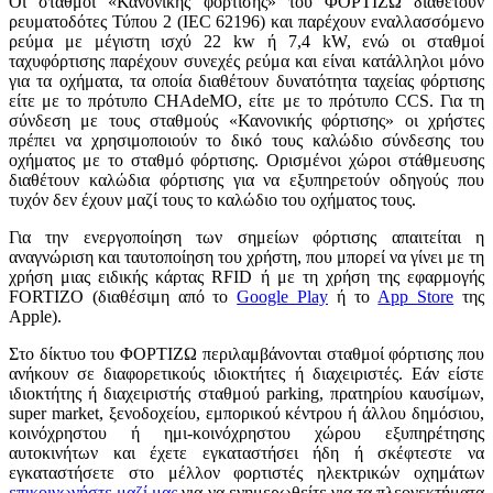
Οι σταθμοί «Κανονικής φόρτισης» του ΦΟΡΤΙΖΩ διαθέτουν
ρευματοδότες Τύπου 2 (IEC 62196) και παρέχουν εναλλασσόμενο
ρεύμα με μέγιστη ισχύ 22 kw ή 7,4 kW, ενώ οι σταθμοί
ταχυφόρτισης παρέχουν συνεχές ρεύμα και είναι κατάλληλοι μόνο
για τα οχήματα, τα οποία διαθέτουν δυνατότητα ταχείας φόρτισης
είτε με το πρότυπο CHAdeMO, είτε με το πρότυπο CCS. Για τη
σύνδεση με τους σταθμούς «Κανονικής φόρτισης» οι χρήστες
πρέπει να χρησιμοποιούν το δικό τους καλώδιο σύνδεσης του
οχήματος με το σταθμό φόρτισης. Ορισμένοι χώροι στάθμευσης
διαθέτουν καλώδια φόρτισης για να εξυπηρετούν οδηγούς που
τυχόν δεν έχουν μαζί τους το καλώδιο του οχήματος τους.
Για την ενεργοποίηση των σημείων φόρτισης απαιτείται η
αναγνώριση και ταυτοποίηση του χρήστη, που μπορεί να γίνει με τη
χρήση μιας ειδικής κάρτας RFID ή με τη χρήση της εφαρμογής
FORTIZO (διαθέσιμη από το
Google Play
ή το
App Store
της
Apple).
Στο δίκτυο του ΦΟΡΤΙΖΩ περιλαμβάνονται σταθμοί φόρτισης που
ανήκουν σε διαφορετικούς ιδιοκτήτες ή διαχειριστές. Εάν είστε
ιδιοκτήτης ή διαχειριστής σταθμού parking, πρατηρίου καυσίμων,
super market, ξενοδοχείου, εμπορικού κέντρου ή άλλου δημόσιου,
κοινόχρηστου ή ημι-κοινόχρηστου χώρου εξυπηρέτησης
αυτοκινήτων και έχετε εγκαταστήσει ήδη ή σκέφτεστε να
εγκαταστήσετε στο μέλλον φορτιστές ηλεκτρικών οχημάτων
επικοινωνήστε μαζί μας
για να ενημερωθείτε για τα πλεονεκτήματα